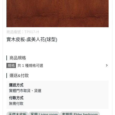
商品編號：
TP017-H
實木皮板-虞美人花(球型)
商品規格
規格
共 1 種規格可選
運送&付款
運送方式
實體門市取貨
貨運
付款方式
無需付款
天然木皮板
客廳 Living room
孝親房 Elder bedroom