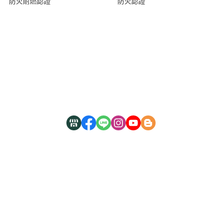
防火耐燃認證
防火認證
關於
熱銷商品
木箔®原創
隱私權條款