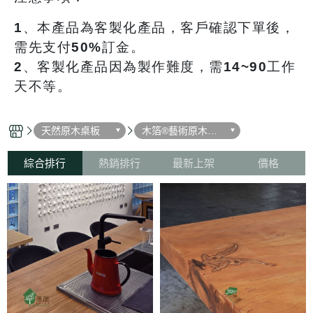
1、
本產品為客製化產品，
客戶確認下單後，
需
先支付50%訂金
。
2、
客製化產品因為製作難度，需
14~90工作
天
不等。
天然原木桌板
木箔®藝術原木桌
板
綜合排行
熱銷排行
最新上架
價格