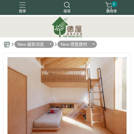
0
選單
搜尋
購物車
塗裝木皮板
天然木地板
天然木皮板
客戶好評
New 最新消息
New 德屋建材
木箔藝術