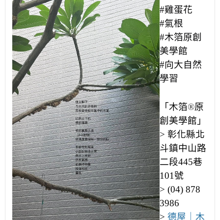
#雞蛋花
#氣根
#木箔原創
美學館
#向大自然
學習
「木箔
®
原
創美學館」
> 彰化縣北
斗鎮中山路
二段445巷
101號
> (04) 878
3986
>
德屋｜木