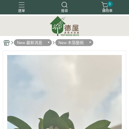
0
選單
搜尋
購物車
塗裝木皮板
天然木地板
天然木皮板
客戶好評
New 最新消息
New 木箔藝術
木箔藝術