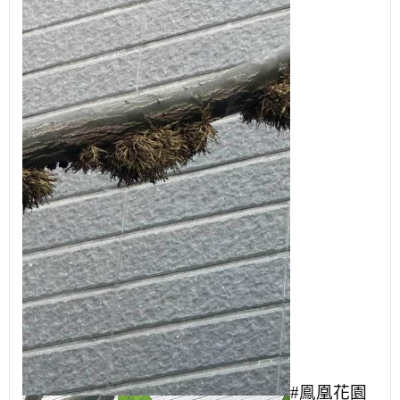
#鳯凰花園