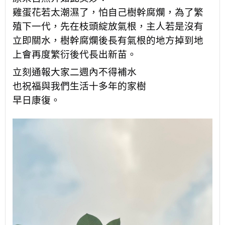
雞蛋花若太潮濕了，怕自己樹幹腐爛，為了繁
殖下一代，先在枝頭綻放氣根，主人若是沒有
立即關水，樹幹腐爛後長有氣根的地方掉到地
上會再度繁衍後代長出新苗。
立刻通報大家
二週內不得補水
也祝福與我們生活十多年的家樹
早日康復。