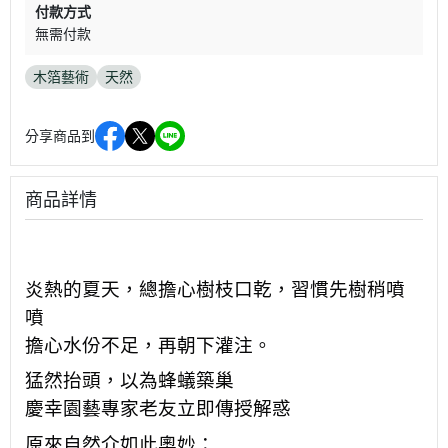
付款方式
無需付款
木箔藝術
天然
分享商品到
商品詳情
炎熱的夏天，
總擔心樹枝口乾，
習慣先樹稍噴
噴
擔心水份不足，
再朝下灌注。
猛然抬頭，
以為蜂蟻築巢
慶幸園藝專家老友
立即傳授解惑
原來自然介如此奧妙：