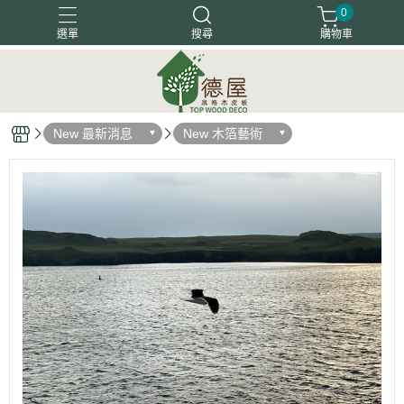
0
選單
搜尋
購物車
塗裝木皮板
天然木地板
天然木皮板
客戶好評
New 最新消息
New 木箔藝術
木箔藝術