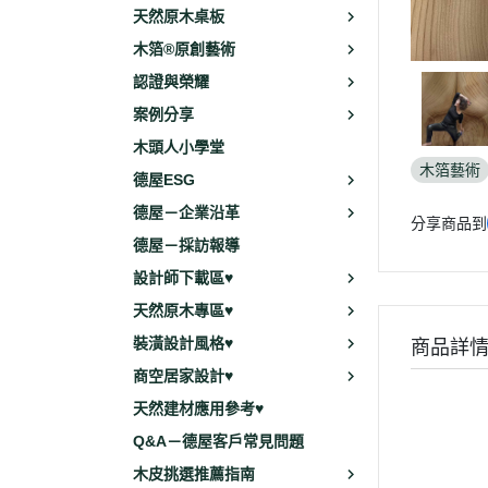
天然原木桌板
木箔®原創藝術
認證與榮耀
案例分享
木頭人小學堂
木箔藝術
德屋ESG
德屋－企業沿革
分享商品到
德屋－採訪報導
設計師下載區♥
天然原木專區♥
裝潢設計風格♥
商品詳
商空居家設計♥
天然建材應用參考♥
Q&A－德屋客戶常見問題
木皮挑選推薦指南