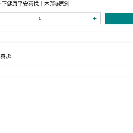
5許下健康平安喜悅｜木箔®原創
有興趣
熱銷商品
木箔®原創
隱私權條款
息
天然木皮板
藝術畫作
們
塗裝木皮板
藝術精品