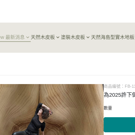
ew 最新消息
天然木皮板
塗裝木皮板
天然海島型實木地板
屋建材
天然木皮板｜淺色系
塗裝木皮板｜淺色系
天然海島型實木地板｜經
天然
箔藝術
天然木皮板｜中色系
塗裝木皮板｜中色系
天然海島型實木地板｜新
木箔
天然木皮板｜深色系
塗裝木皮板｜深色系
天然木皮板｜樹節類
塗裝木皮板、不織布
商品編號：
FB-1
天然木皮板｜樹瘤類、排骨紋
塗裝板新色專區
為2025許
天然木皮板｜現品專區
數量