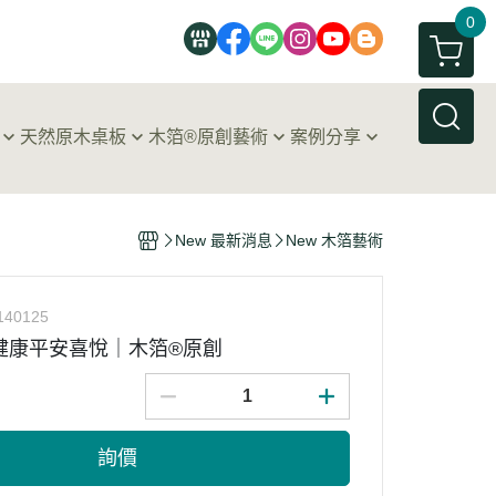
0
天然原木桌板
木箔®原創藝術
案例分享
典專區
原木桌板
木箔®｜藝術畫作
客戶心得分享
色專區
®藝術原木桌板
木箔®｜藝術精品
居家設計裝潢案例
New 最新消息
New 木箔藝術
木箔®｜藝術原木桌板
商業空間裝潢案例
木箔®｜原創藝術影片
140125
木箔®｜藝術家Sandy Lee
下健康平安喜悅｜木箔®原創
木箔®｜原創藝術獎項與榮耀
詢價