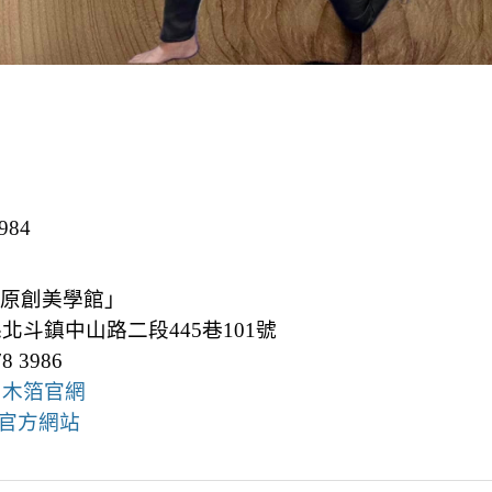
984
原創美學館」
縣北斗鎮中山路二段445巷101號
78 3986
｜木箔官網
官方網站