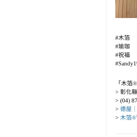
#木箔
#瑜珈
#祝福
#Sandy1
「木箔
®
> 彰化
> (04) 8
>
德屋
>
木箔®