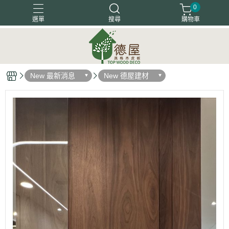
0
選單
搜尋
購物車
塗裝木皮板
天然木地板
天然木皮板
客戶好評
New 最新消息
New 德屋建材
木箔藝術