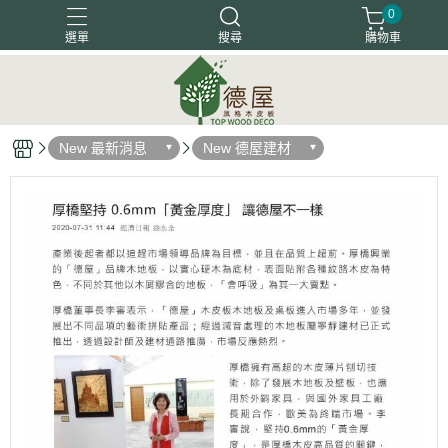
0
選單
搜尋
購物車
塗裝木皮板
天然木地板
天然木皮板
客戶好評
New 最新消息
New 德屋建材
木箔藝術