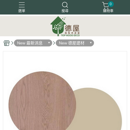
0
選單
搜尋
購物車
塗裝木皮板
天然木地板
天然木皮板
客戶好評
New 最新消息
New 德屋建材
木箔藝術