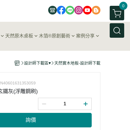
0
天然原木桌板
木箔®原創藝術
案例分享
典專區
原木桌板
木箔®｜藝術畫作
客戶心得分享
色專區
®藝術原木桌板
木箔®｜藝術精品
居家設計裝潢案例
設計師下載區♥
天然實木地板-設計師下載
木箔®｜藝術原木桌板
商業空間裝潢案例
木箔®｜原創藝術影片
N40601631353059
木箔®｜藝術家Sandy Lee
玄鐵灰(浮雕鋼刷)
木箔®｜原創藝術獎項與榮耀
詢價