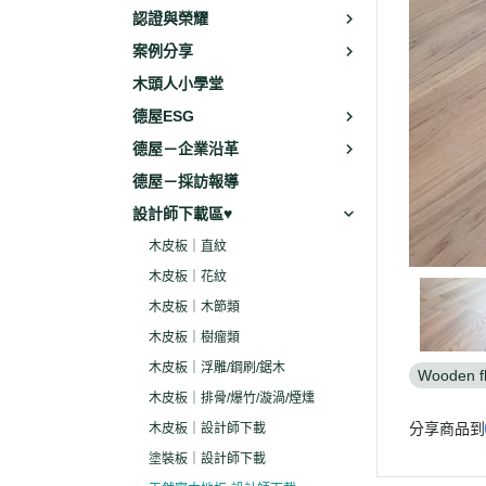
認證與榮耀
案例分享
木頭人小學堂
德屋ESG
德屋－企業沿革
德屋－採訪報導
設計師下載區♥
木皮板｜直紋
木皮板｜花紋
木皮板｜木節類
木皮板｜樹瘤類
木皮板｜浮雕/鋼刷/鋸木
Wooden f
木皮板｜排骨/爆竹/漩渦/煙燻
分享商品到
木皮板｜設計師下載
塗裝板｜設計師下載