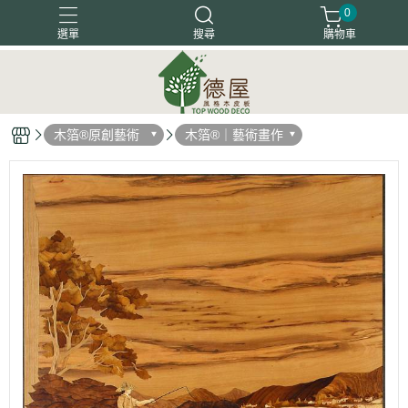
0
選單
搜尋
購物車
塗裝木皮板
天然木地板
天然木皮板
客戶好評
木箔®原創藝術
木箔®｜藝術畫作
木箔藝術