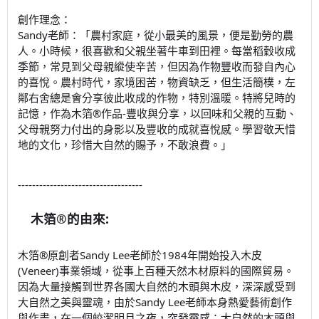
創作理念：
Sandy老師：「農村家庭，從小最美的風景，便是勤勞的農
人。小時候，很喜歡和父親坐著牛車到田裡。每當稻穀收成
季節，常見到父母親縱使辛苦，但因為作物豐收而發自內心
的喜悅。農村時代，家境困苦，物資缺乏，但生活簡樸，左
鄰右舍總是會分享彼此收成的作物，特別溫暖。特將兒時的
記憶，作為木箔®作品-豐收與分享，以回味和父親的互動、
父母親努力付出的身影以及豐收的成就喜悅感。學習敬天惜
地的文化，珍惜大自然的賜予，不敢浪費。」
-----------------------------------
木箔®的由來:
✍
木箔®原創者Sandy Lee老師於1984年開始投入木皮
(Veneer)事業領域，從事上百種天然木材原料的國際貿易。
因為大量接觸到世界各國大自然的木頭與木皮，深深感受到
大自然之美與靈魂，由於Sandy Lee老師本身熱愛藝術創作
與作畫，在一個皎潔明月之夜，突發靈感：大自然的木頭與