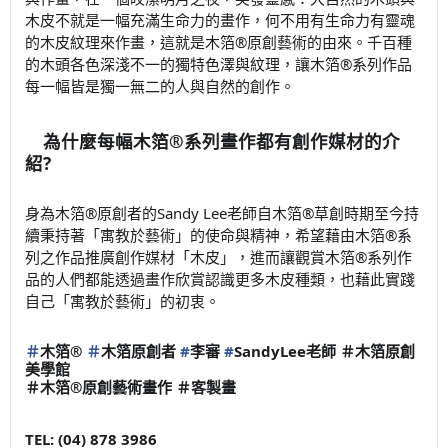
木皮不就是一幅充滿生命力的畫作，何不用有生命力有靈魂
的木皮紋理來作畫，這就是木箔®原創藝術的由來。千百種
的木頭各色深淺不一的獨特色澤與紋理，讓木箔®系列作品
每一幅皆是獨一無二的人與自然的創作。
為什麼每幅木箔®系列畫作都有創作媒材的介
✍
紹?
身為木箔®原創者的Sandy Lee老師自木箔®草創時期至今持
續秉持著「寓教於藝術」的使命與精神，希望藉由木箔®系
列之作品推廣創作媒材「木皮」，進而讓觀賞木箔®系列作
品的人們都能透過畫作欣賞認識更多木皮種類，也藉此實踐
自己「寓教於藝術」的初衷。
＃
木箔
®
＃
木箔原創者
#
李審
#
SandyLee
老師 ＃木箔原創
美學館
＃木箔®原創藝術畫作 ＃客製畫
TEL: (04) 878 3986